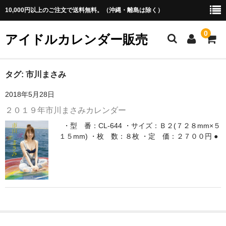
10,000円以上のご注文で送料無料。（沖縄・離島は除く）
0
アイドルカレンダー販売
ホーム
タグ:
市川まさみ
2018年5月28日
アイドル
２０１９年市川まさみカレンダー
・あ行
・型 番：CL-644 ・サイズ：Ｂ２(７２８mm×５
１５mm) ・枚 数：８枚 ・定 価：２７００円 ●
・か行
・さ行
・た行
・な行
・は行