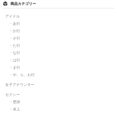
商品カテゴリー
・ま行
アイドル
・や、ら、わ行
・あ行
女子アナウンサー
・か行
・さ行
セクシー
・た行
・壁掛
・な行
・は行
・卓上
・ま行
売り切れ情報
・や、ら、わ行
女子アナウンサー
お支払い・配送
セクシー
会社概要
・壁掛
お問い合わせ
・卓上