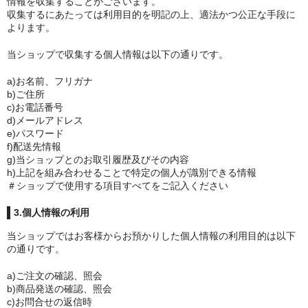
情報を収集することがございます。
収集するにあたっては利用目的を明記の上、適法かつ公正な手段に
・ま行
よります。
・や、ら、わ行
当ショップで収集する個人情報は以下の通りです。
女子アナウンサー
a)お名前、フリガナ
b)ご住所
c)お電話番号
セクシー
d)メールアドレス
e)パスワード
・壁掛
f)配送先情報
g)当ショップとのお取引履歴及びその内容
・卓上
h)上記を組み合わせることで特定の個人が識別できる情報
＃ショップで使用する項目すべてをご記入ください
売り切れ情報
3.個人情報の利用
お支払い・配送
当ショップではお客様からお預かりした個人情報の利用目的は以下
の通りです。
会社概要
a)ご注文の確認、照会
お問い合わせ
b)商品発送の確認、照会
c)お問合せの返信時