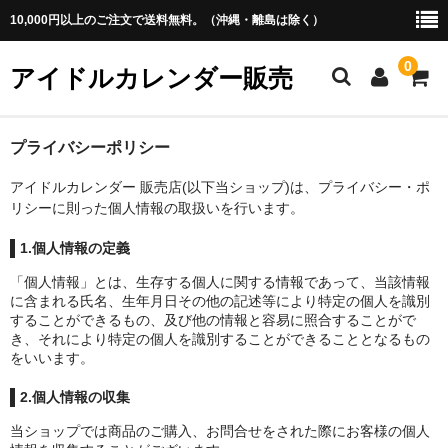
10,000円以上のご注文で送料無料。（沖縄・離島は除く）
0
アイドルカレンダー販売
ホーム
プライバシーポリシー
アイドルカレンダー 販売店(以下当ショップ)は、プライバシー・ポ
アイドル
リシーに則った個人情報の取扱いを行います。
・あ行
1.個人情報の定義
・か行
「個人情報」とは、生存する個人に関する情報であって、当該情報
に含まれる氏名、生年月日その他の記述等により特定の個人を識別
・さ行
することができるもの、及び他の情報と容易に照合することがで
き、それにより特定の個人を識別することができることとなるもの
・た行
をいいます。
2.個人情報の収集
・な行
当ショップでは商品のご購入、お問合せをされた際にお客様の個人
・は行