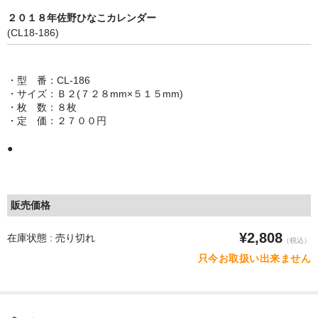
２０１８年佐野ひなこカレンダー
(CL18-186)
・型 番：CL-186
・サイズ：Ｂ２(７２８mm×５１５mm)
・枚 数：８枚
・定 価：２７００円
●
販売価格
¥2,808
在庫状態 : 売り切れ
（税込）
只今お取扱い出来ません