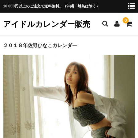
10,000円以上のご注文で送料無料。（沖縄・離島は除く）
0
アイドルカレンダー販売
ホーム
２０１８年佐野ひなこカレンダー
アイドル
・あ行
・か行
・さ行
・た行
・な行
・は行