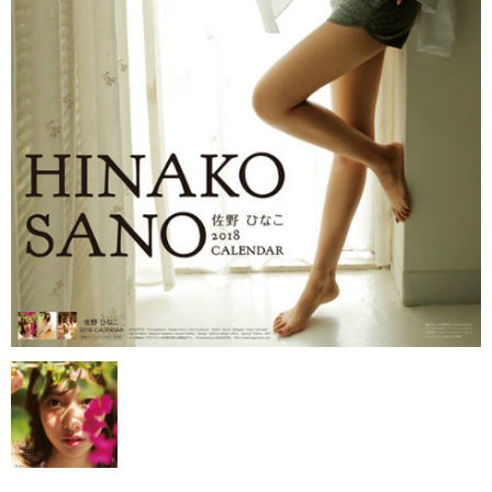
・ま行
・や、ら、わ行
女子アナウンサー
セクシー
・壁掛
・卓上
売り切れ情報
お支払い・配送
会社概要
お問い合わせ