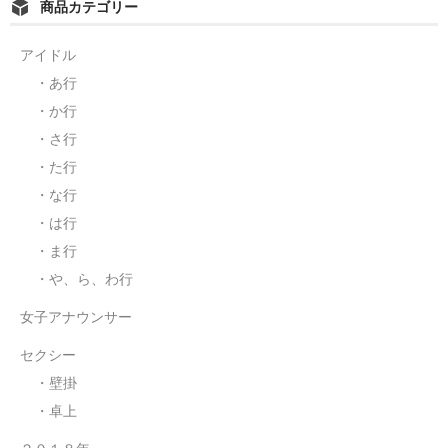
商品カテゴリー
アイドル
・あ行
・か行
・さ行
・た行
・な行
・は行
・ま行
・や、ら、わ行
女子アナウンサー
セクシー
・壁掛
・卓上