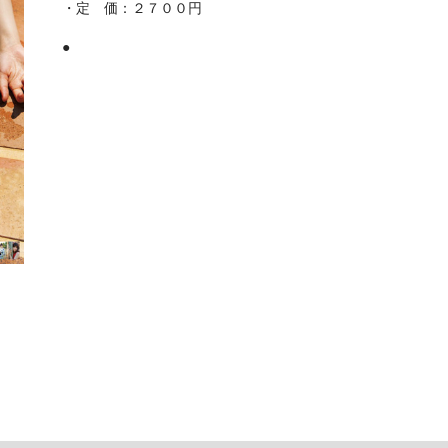
・定 価：２７００円
●