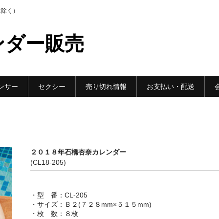
は除く）
ンダー販売
ンサー
セクシー
売り切れ情報
お支払い・配送
２０１８年石橋杏奈カレンダー
(CL18-205)
・型 番：CL-205
・サイズ：Ｂ２(７２８mm×５１５mm)
・枚 数：８枚