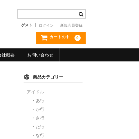
ゲスト
ログイン
新規会員登録
カートの中
0
会社概要
お問い合わせ
商品カテゴリー
アイドル
・あ行
・か行
・さ行
・た行
・な行