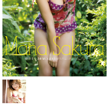
・ま行
・や、ら、わ行
女子アナウンサー
セクシー
・壁掛
・卓上
売り切れ情報
お支払い・配送
会社概要
お問い合わせ