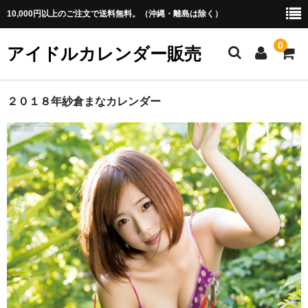
10,000円以上のご注文で送料無料。（沖縄・離島は除く）
0
アイドルカレンダー販売
ホーム
２０１８年紗倉まなカレンダー
アイドル
・あ行
・か行
・さ行
・た行
・な行
・は行