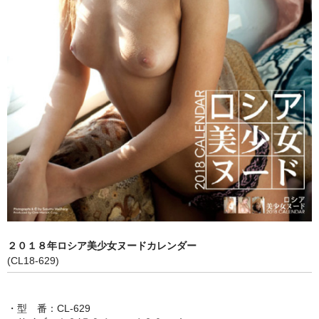
・ま行
・や、ら、わ行
女子アナウンサー
セクシー
・壁掛
・卓上
売り切れ情報
お支払い・配送
２０１８年ロシア美少女ヌードカレンダー
(CL18-629)
会社概要
お問い合わせ
・型 番：CL-629