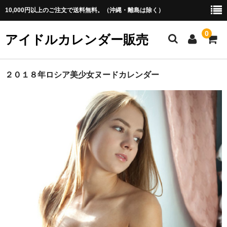
10,000円以上のご注文で送料無料。（沖縄・離島は除く）
0
アイドルカレンダー販売
ホーム
２０１８年ロシア美少女ヌードカレンダー
アイドル
・あ行
・か行
・さ行
・た行
・な行
・は行