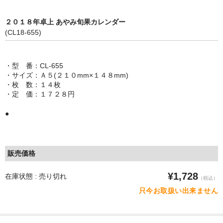
２０１８年卓上 あやみ旬果カレンダー
(CL18-655)
・型 番：CL-655
・サイズ：Ａ５(２１０mm×１４８mm)
・枚 数：１４枚
・定 価：１７２８円
●
販売価格
¥1,728
在庫状態 : 売り切れ
（税込）
只今お取扱い出来ません