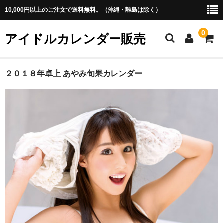
10,000円以上のご注文で送料無料。（沖縄・離島は除く）
0
アイドルカレンダー販売
ホーム
２０１８年卓上 あやみ旬果カレンダー
アイドル
・あ行
・か行
・さ行
・た行
・な行
・は行