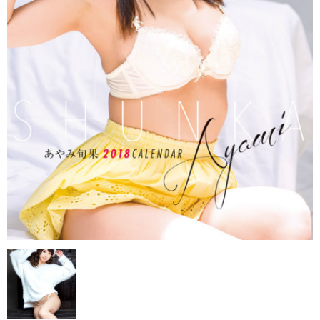
・ま行
・や、ら、わ行
女子アナウンサー
セクシー
・壁掛
・卓上
売り切れ情報
お支払い・配送
会社概要
お問い合わせ