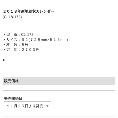
２０１８年新垣結衣カレンダー
(CL18-172)
・型 番：CL-172
・サイズ：Ｂ２(７２８mm×５１５mm)
・枚 数：８枚
・定 価：２７００円
●
販売価格
発売開始日