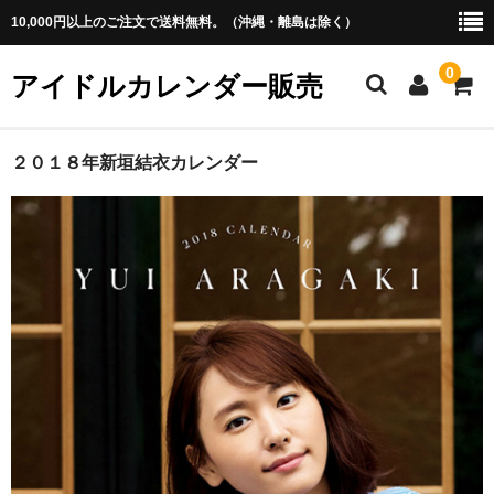
10,000円以上のご注文で送料無料。（沖縄・離島は除く）
0
アイドルカレンダー販売
ホーム
２０１８年新垣結衣カレンダー
アイドル
・あ行
・か行
・さ行
・た行
・な行
・は行