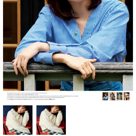
・ま行
・や、ら、わ行
女子アナウンサー
セクシー
・壁掛
・卓上
売り切れ情報
お支払い・配送
会社概要
お問い合わせ