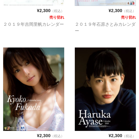
・ま行
¥2,300
¥2,300
（税込）
（税込）
売り切れ
売り切れ
・や、ら、わ行
２０１９年吉岡里帆カレンダー
２０１９年石原さとみカレンダ
ー
女子アナウンサー
セクシー
・壁掛
・卓上
売り切れ情報
お支払い・配送
会社概要
お問い合わせ
¥2,300
¥2,300
（税込）
（税込）