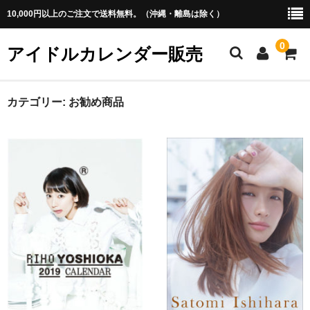
10,000円以上のご注文で送料無料。（沖縄・離島は除く）
0
アイドルカレンダー販売
ホーム
カテゴリー:
お勧め商品
アイドル
・あ行
・か行
・さ行
・た行
・な行
・は行